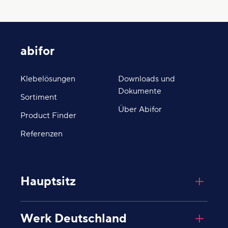
abifor
Klebelösungen
Downloads und
Dokumente
Sortiment
Über Abifor
Product Finder
Referenzen
Hauptsitz
Abifor AG
Werk Deutschland
Giessenplatz 8