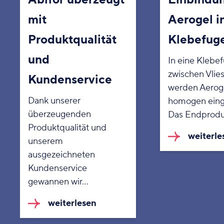
mit
Aerogel i
Produktqualität
Klebefug
und
In eine Klebe
zwischen Vlies
Kundenservice
werden Aerog
Dank unserer
homogen ein
überzeugenden
Das Endprodu
Produktqualität und
weiterle
unserem
ausgezeichneten
Kundenservice
gewannen wir…
weiterlesen