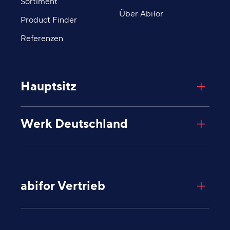
Sortiment
Über Abifor
Product Finder
Referenzen
Hauptsitz
Abifor AG
Werk Deutschland
Giessenplatz 8
8600
Dübendorf
Schweiz
Abifor AG
Industriegebiet Degernau
Untere Mühlewiesen 8
abifor Vertrieb
79793
Wutöschingen
Deutschland