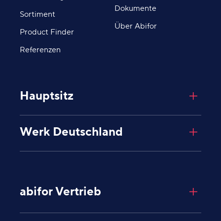
Dokumente
Sortiment
Über Abifor
Product Finder
Referenzen
Hauptsitz
Abifor AG
Werk Deutschland
Giessenplatz 8
8600
Dübendorf
Schweiz
Abifor AG
Industriegebiet Degernau
Untere Mühlewiesen 8
abifor Vertrieb
79793
Wutöschingen
Deutschland