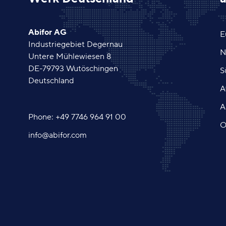
Abifor AG
E
Industriegebiet Degernau
N
Untere Mühlewiesen 8
DE-
79793
Wutöschingen
S
Deutschland
A
A
Phone:
+49 7746 964 91 00
O
info
@abifor.com